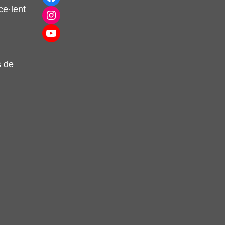
e·lent
Instagram
YouTube
s de