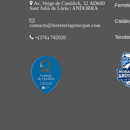
Av. Verge de Canòlich, 32 AD600
Ferret
Sant Julià de Lòria | ANDORRA
Catálo
contacto@ferreteriaprincipat.com
Tende
+(376) 742020