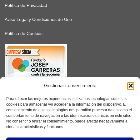
Política de Privacidad
Aviso Legal y Condiciones de Uso
Política de Cookies
Gestionar consentimiento
SUSCRÍBETE
Para ofrecer las mejores experiencias, utilizamos tecnologías como las
cookies para almacenar y/o acceder a la información del dispositivo. El
consentimiento de estas tecnologías nos permitirá procesar datos como el
comportamiento de navegación o las identificaciones únicas en este sitio.
No consentir o retirar el consentimiento, puede afectar negativamente a
Facebook
ciertas características y funciones.
Instagram