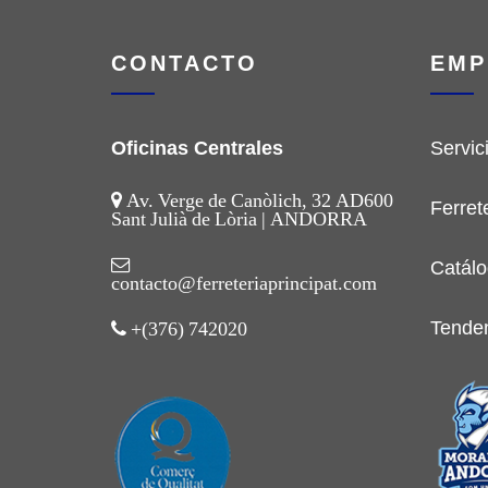
CONTACTO
EMP
Oficinas Centrales
Servic
Av. Verge de Canòlich, 32 AD600
Ferret
Sant Julià de Lòria | ANDORRA
Catálo
contacto@ferreteriaprincipat.com
Tende
+(376) 742020