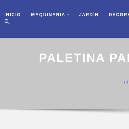
Skip
to
INICIO
MAQUINARIA
JARDÍN
DECOR
content
PALETINA PA
In