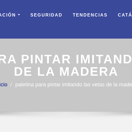
ACIÓN
SEGURIDAD
TENDENCIAS
CAT
RA PINTAR IMITAN
DE LA MADERA
icio
paletina para pintar imitando las vetas de la mad