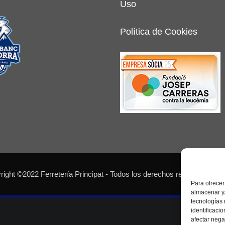
Uso
Política de Cookies
ight ©2022 Ferretería Principat - Todos los derechos reservados - 
Para ofrecer
almacenar y/
tecnologías
identificaci
afectar nega