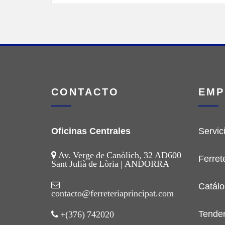
CONTACTO
EMP
Oficinas Centrales
Servic
Av. Verge de Canòlich, 32 AD600
Ferret
Sant Julià de Lòria | ANDORRA
Catálo
contacto@ferreteriaprincipat.com
Tende
+(376) 742020