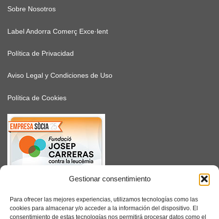
Sobre Nosotros
Label Andorra Comerç Exce·lent
Política de Privacidad
Aviso Legal y Condiciones de Uso
Política de Cookies
Gestionar consentimiento
SUSCRÍBETE
Para ofrecer las mejores experiencias, utilizamos tecnologías como las
cookies para almacenar y/o acceder a la información del dispositivo. El
consentimiento de estas tecnologías nos permitirá procesar datos como el