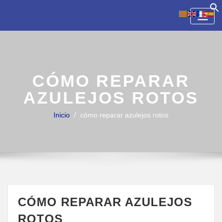
Skip
to
content
CÓMO REPARAR
AZULEJOS ROTOS
Inicio
cómo reparar azulejos rotos
CÓMO REPARAR AZULEJOS
ROTOS