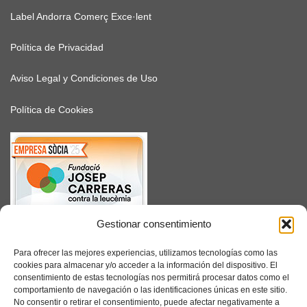
Label Andorra Comerç Exce·lent
Política de Privacidad
Aviso Legal y Condiciones de Uso
Política de Cookies
Gestionar consentimiento
SUSCRÍBETE
Para ofrecer las mejores experiencias, utilizamos tecnologías como las
cookies para almacenar y/o acceder a la información del dispositivo. El
consentimiento de estas tecnologías nos permitirá procesar datos como el
comportamiento de navegación o las identificaciones únicas en este sitio.
No consentir o retirar el consentimiento, puede afectar negativamente a