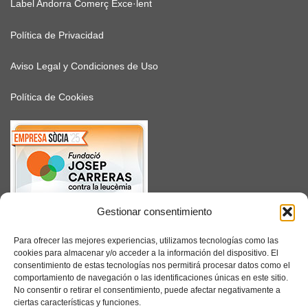
Label Andorra Comerç Exce·lent
Política de Privacidad
Aviso Legal y Condiciones de Uso
Política de Cookies
Gestionar consentimiento
SUSCRÍBETE
Para ofrecer las mejores experiencias, utilizamos tecnologías como las
cookies para almacenar y/o acceder a la información del dispositivo. El
consentimiento de estas tecnologías nos permitirá procesar datos como el
comportamiento de navegación o las identificaciones únicas en este sitio.
No consentir o retirar el consentimiento, puede afectar negativamente a
Facebook
ciertas características y funciones.