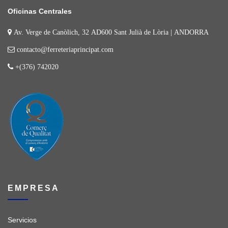
Oficinas Centrales
Av. Verge de Canòlich, 32 AD600 Sant Julià de Lòria | ANDORRA
contacto@ferreteriaprincipat.com
+(376) 742020
EMPRESA
Servicios