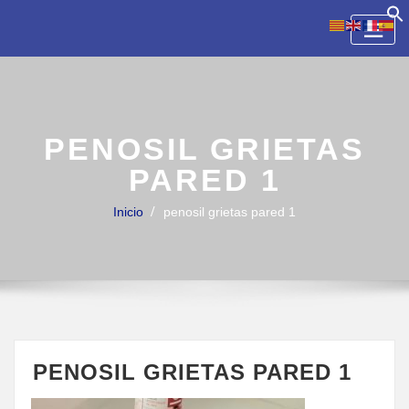
Skip
to
content
PENOSIL GRIETAS
PARED 1
Inicio
penosil grietas pared 1
PENOSIL GRIETAS PARED 1