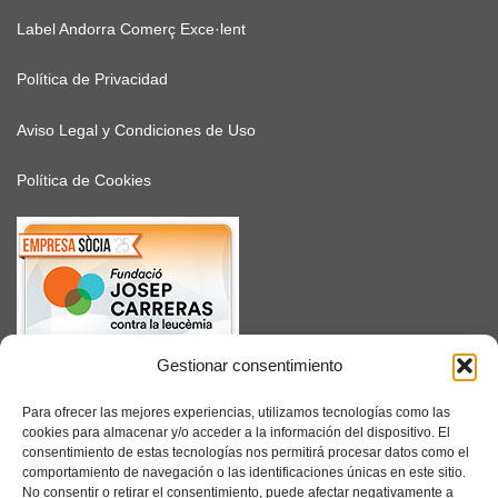
Label Andorra Comerç Exce·lent
Política de Privacidad
Aviso Legal y Condiciones de Uso
Política de Cookies
Gestionar consentimiento
SUSCRÍBETE
Para ofrecer las mejores experiencias, utilizamos tecnologías como las
cookies para almacenar y/o acceder a la información del dispositivo. El
consentimiento de estas tecnologías nos permitirá procesar datos como el
comportamiento de navegación o las identificaciones únicas en este sitio.
No consentir o retirar el consentimiento, puede afectar negativamente a