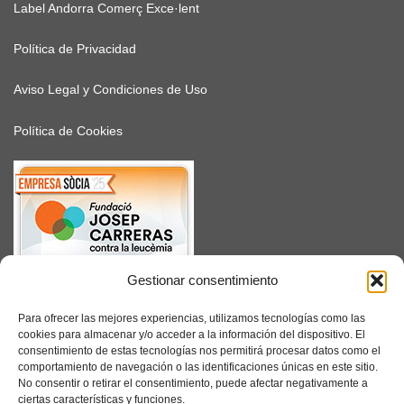
Label Andorra Comerç Exce·lent
Política de Privacidad
Aviso Legal y Condiciones de Uso
Política de Cookies
Gestionar consentimiento
SUSCRÍBETE
Para ofrecer las mejores experiencias, utilizamos tecnologías como las
cookies para almacenar y/o acceder a la información del dispositivo. El
consentimiento de estas tecnologías nos permitirá procesar datos como el
comportamiento de navegación o las identificaciones únicas en este sitio.
No consentir o retirar el consentimiento, puede afectar negativamente a
Facebook
ciertas características y funciones.