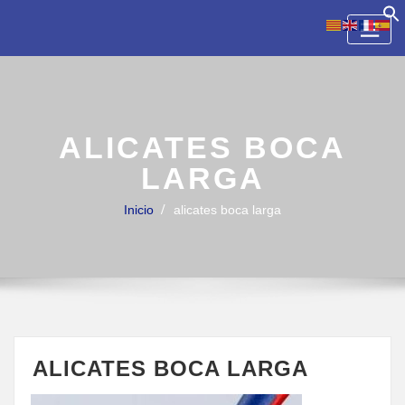
Skip
to
content
ALICATES BOCA
LARGA
Inicio
alicates boca larga
ALICATES BOCA LARGA