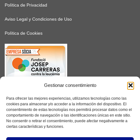
Política de Privacidad
Aviso Legal y Condiciones de Uso
Política de Cookies
Gestionar consentimiento
SUSCRÍBETE
Para ofrecer las mejores experiencias, utilizamos tecnologías como las
cookies para almacenar y/o acceder a la información del dispositivo. El
consentimiento de estas tecnologías nos permitirá procesar datos como el
comportamiento de navegación o las identificaciones únicas en este sitio.
No consentir o retirar el consentimiento, puede afectar negativamente a
Facebook
ciertas características y funciones.
Instagram