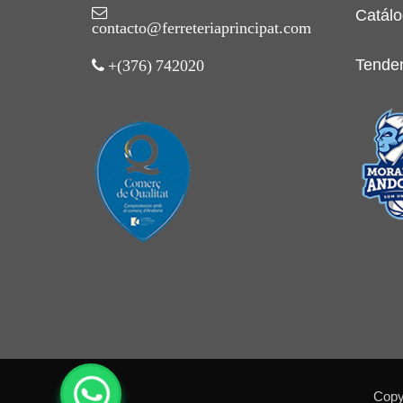
Catálo
contacto@ferreteriaprincipat.com
Tende
+(376) 742020
Copyr