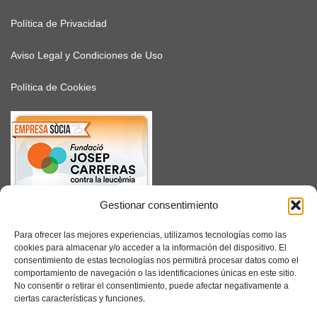
Política de Privacidad
Aviso Legal y Condiciones de Uso
Política de Cookies
Gestionar consentimiento
SUSCRÍBETE
Para ofrecer las mejores experiencias, utilizamos tecnologías como las
cookies para almacenar y/o acceder a la información del dispositivo. El
consentimiento de estas tecnologías nos permitirá procesar datos como el
comportamiento de navegación o las identificaciones únicas en este sitio.
No consentir o retirar el consentimiento, puede afectar negativamente a
Facebook
ciertas características y funciones.