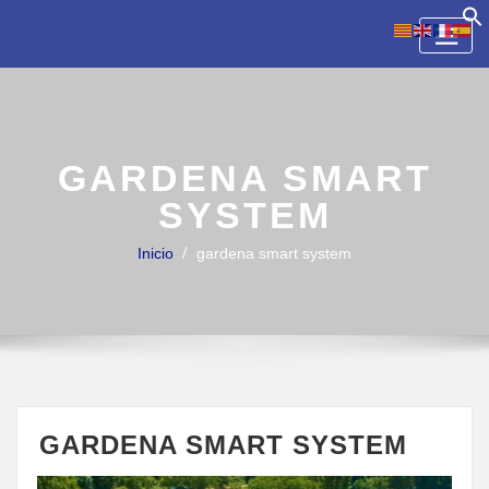
Skip
to
content
GARDENA SMART
SYSTEM
Inicio
gardena smart system
GARDENA SMART SYSTEM