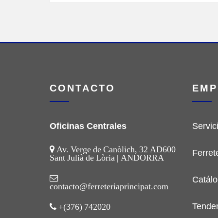
CONTACTO
EMP
Oficinas Centrales
Servic
Av. Verge de Canòlich, 32 AD600
Ferret
Sant Julià de Lòria | ANDORRA
Catálo
contacto@ferreteriaprincipat.com
Tende
+(376) 742020