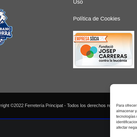
Uso
Política de Cookies
ight ©2022 Ferretería Principat - Todos los derechos reservados - 
Para ofrecer
almacenar y/
tecnologías
identificaci
afectar nega