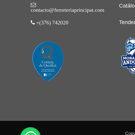
Catálo
contacto@ferreteriaprincipat.com
Tende
+(376) 742020
Copyr