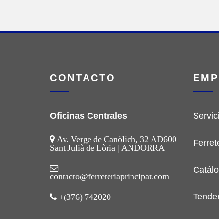
CONTACTO
EMP
Oficinas Centrales
Servic
Av. Verge de Canòlich, 32 AD600
Ferret
Sant Julià de Lòria | ANDORRA
Catálo
contacto@ferreteriaprincipat.com
Tende
+(376) 742020