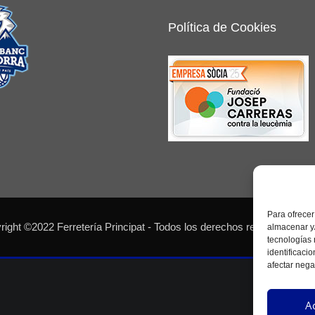
Política de Cookies
Para ofrecer
ight ©2022 Ferretería Principat - Todos los derechos reservados - 
almacenar y/
tecnologías
identificaci
afectar nega
A