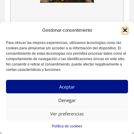
Gestionar consentimiento
Para ofrecer las mejores experiencias, utilizamos tecnologías como las
Nombre del artículo
Los diferentes tipos de cajas de
cookies para almacenar y/o acceder a la información del dispositivo. El
herramientas
consentimiento de estas tecnologías nos permitirá procesar datos como el
comportamiento de navegación o las identificaciones únicas en este sitio.
Descripción
Las cajas de herramientas son un
No consentir o retirar el consentimiento, puede afectar negativamente a
elemento indispensable para
ciertas características y funciones.
cualquiera que necesite realizar
tareas de mantenimiento,
reparación o bricolaje.
Aceptar
Autor
Ferreteria Principat
Denegar
Publisher Name
Ferreteria Principat
Publisher Logo
Ver preferencias
Política de cookies