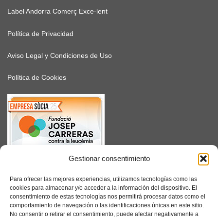
Label Andorra Comerç Exce·lent
Política de Privacidad
Aviso Legal y Condiciones de Uso
Política de Cookies
Gestionar consentimiento
SUSCRÍBETE
Para ofrecer las mejores experiencias, utilizamos tecnologías como las
cookies para almacenar y/o acceder a la información del dispositivo. El
consentimiento de estas tecnologías nos permitirá procesar datos como el
comportamiento de navegación o las identificaciones únicas en este sitio.
No consentir o retirar el consentimiento, puede afectar negativamente a