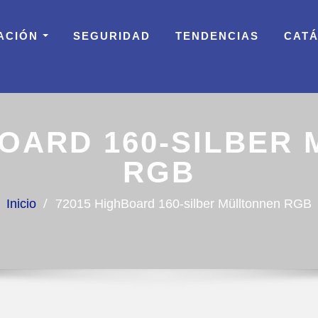
ACIÓN
SEGURIDAD
TENDENCIAS
CAT
BOARD 160-SILBER
RGB
Inicio
72015 HighBoard 160-silber Mülltonnen RGB