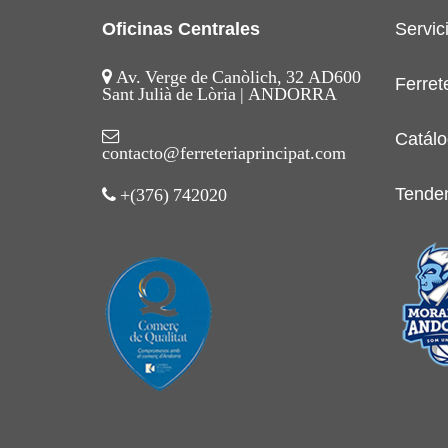
Oficinas Centrales
Servic
Av. Verge de Canòlich, 32 AD600
Ferret
Sant Julià de Lòria | ANDORRA
Catálo
contacto@ferreteriaprincipat.com
Tende
+(376) 742020