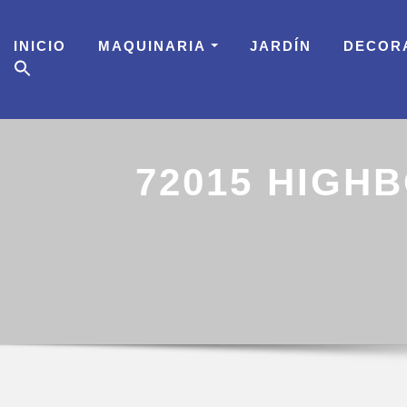
Skip
to
INICIO
MAQUINARIA
JARDÍN
DECOR
content
72015 HIGH