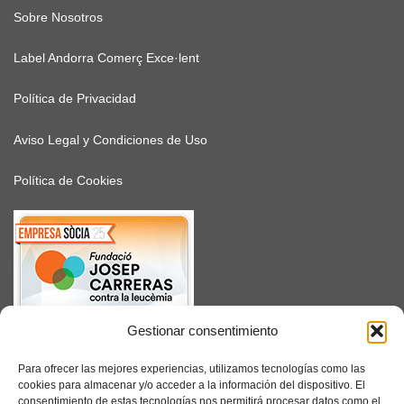
Sobre Nosotros
Label Andorra Comerç Exce·lent
Política de Privacidad
Aviso Legal y Condiciones de Uso
Política de Cookies
Gestionar consentimiento
SUSCRÍBETE
Para ofrecer las mejores experiencias, utilizamos tecnologías como las
cookies para almacenar y/o acceder a la información del dispositivo. El
consentimiento de estas tecnologías nos permitirá procesar datos como el