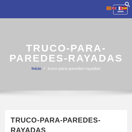
Skip
to
content
TRUCO-PARA-
PAREDES-RAYADAS
Inicio
truco-para-paredes-rayadas
TRUCO-PARA-PAREDES-
RAYADAS