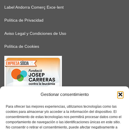
Label Andorra Comerç Exce·lent
Política de Privacidad
Aviso Legal y Condiciones de Uso
Política de Cookies
Gestionar consentimiento
SUSCRÍBETE
Para ofrecer las mejores experiencias, utilizamos tecnologías como las
cookies para almacenar y/o acceder a la información del dispositivo. El
consentimiento de estas tecnologías nos permitirá procesar datos como el
comportamiento de navegación o las identificaciones únicas en este sitio.
No consentir o retirar el consentimiento, puede afectar negativamente a