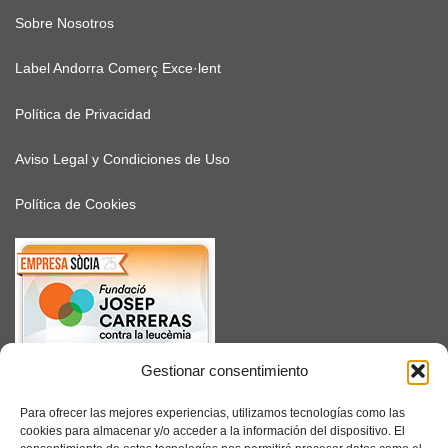
Sobre Nosotros
Label Andorra Comerç Exce·lent
Política de Privacidad
Aviso Legal y Condiciones de Uso
Política de Cookies
Gestionar consentimiento
SUSCRÍBETE
Para ofrecer las mejores experiencias, utilizamos tecnologías como las
cookies para almacenar y/o acceder a la información del dispositivo. El