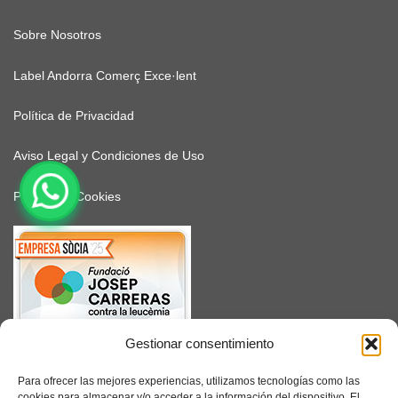
Sobre Nosotros
Label Andorra Comerç Exce·lent
Política de Privacidad
Aviso Legal y Condiciones de Uso
Política de Cookies
Gestionar consentimiento
SUSCRÍBETE
Para ofrecer las mejores experiencias, utilizamos tecnologías como las
cookies para almacenar y/o acceder a la información del dispositivo. El