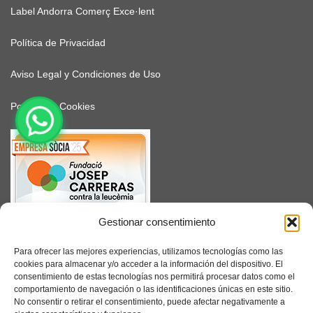
Label Andorra Comerç Exce·lent
Política de Privacidad
Aviso Legal y Condiciones de Uso
Política de Cookies
Gestionar consentimiento
SUSCRÍBETE
Para ofrecer las mejores experiencias, utilizamos tecnologías como las
cookies para almacenar y/o acceder a la información del dispositivo. El
consentimiento de estas tecnologías nos permitirá procesar datos como el
comportamiento de navegación o las identificaciones únicas en este sitio.
No consentir o retirar el consentimiento, puede afectar negativamente a