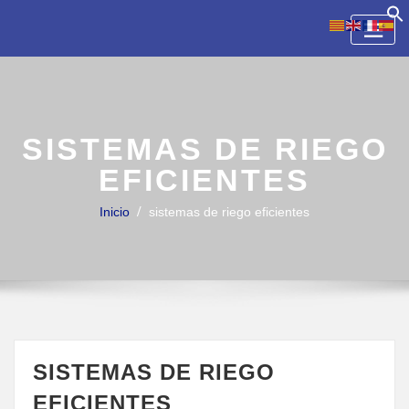
Skip
to
content
SISTEMAS DE RIEGO
EFICIENTES
Inicio
sistemas de riego eficientes
SISTEMAS DE RIEGO
EFICIENTES