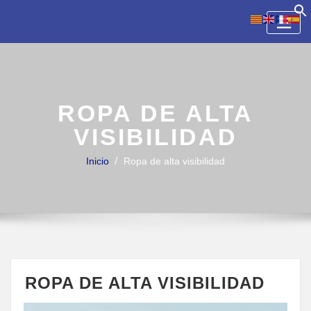
Skip
to
content
ROPA DE ALTA
VISIBILIDAD
Inicio
Ropa de alta visibilidad
ROPA DE ALTA VISIBILIDAD