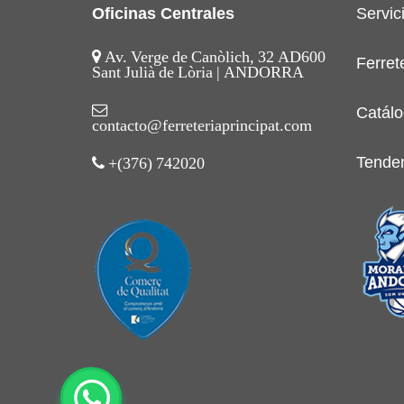
Oficinas Centrales
Servic
Av. Verge de Canòlich, 32 AD600
Ferret
Sant Julià de Lòria | ANDORRA
Catálo
contacto@ferreteriaprincipat.com
Tende
+(376) 742020