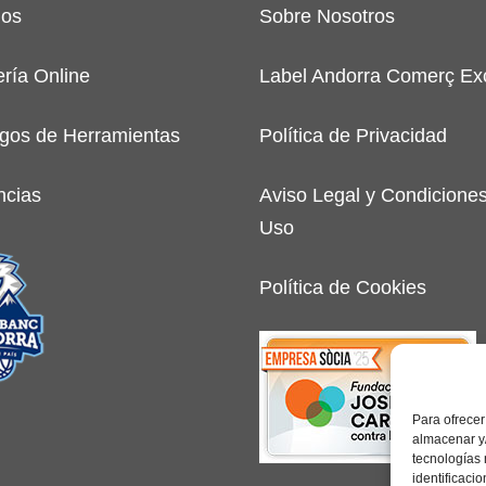
ios
Sobre Nosotros
ería Online
Label Andorra Comerç Exc
gos de Herramientas
Política de Privacidad
ncias
Aviso Legal y Condicione
Uso
Política de Cookies
Para ofrecer
almacenar y/
tecnologías
identificaci