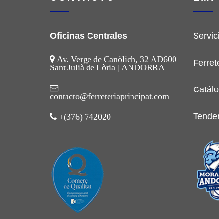
Oficinas Centrales
Servic
Av. Verge de Canòlich, 32 AD600
Ferret
Sant Julià de Lòria | ANDORRA
Catálo
contacto@ferreteriaprincipat.com
Tende
+(376) 742020