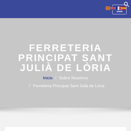
Skip
to
content
FERRETERIA
PRINCIPAT SANT
JULIÀ DE LÒRIA
Inicio
Sobre Nosotros
Ferreteria Principat Sant Julià de Lòria