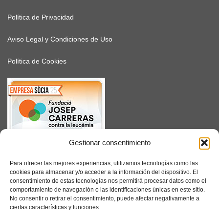
Política de Privacidad
Aviso Legal y Condiciones de Uso
Política de Cookies
Gestionar consentimiento
SUSCRÍBETE
Para ofrecer las mejores experiencias, utilizamos tecnologías como las
cookies para almacenar y/o acceder a la información del dispositivo. El
consentimiento de estas tecnologías nos permitirá procesar datos como el
comportamiento de navegación o las identificaciones únicas en este sitio.
No consentir o retirar el consentimiento, puede afectar negativamente a
Facebook
ciertas características y funciones.