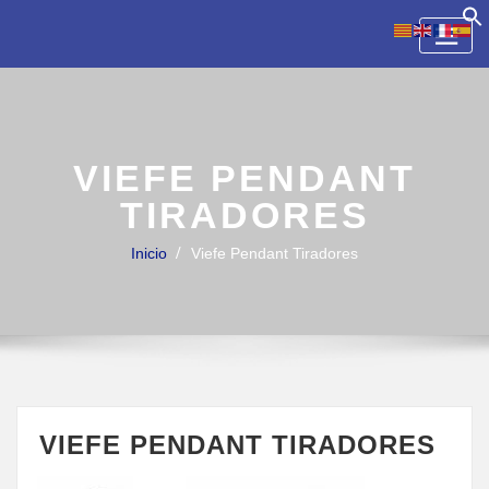
Skip
to
content
VIEFE PENDANT
TIRADORES
Inicio
Viefe Pendant Tiradores
VIEFE PENDANT TIRADORES