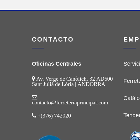
CONTACTO
EMP
Oficinas Centrales
Servic
Av. Verge de Canòlich, 32 AD600
Ferret
Sant Julià de Lòria | ANDORRA
Catálo
contacto@ferreteriaprincipat.com
Tende
+(376) 742020