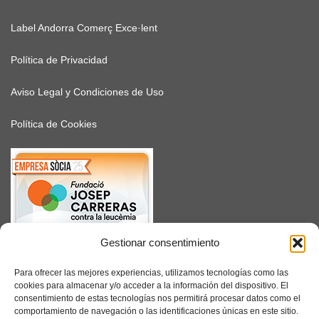
Label Andorra Comerç Exce·lent
Política de Privacidad
Aviso Legal y Condiciones de Uso
Política de Cookies
Gestionar consentimiento
SUSCRÍBETE
Para ofrecer las mejores experiencias, utilizamos tecnologías como las
cookies para almacenar y/o acceder a la información del dispositivo. El
consentimiento de estas tecnologías nos permitirá procesar datos como el
comportamiento de navegación o las identificaciones únicas en este sitio.