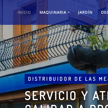
Skip
to
INICIO
MAQUINARIA
JARDÍN
DE
content
MAQUINARIA PARA LA CO