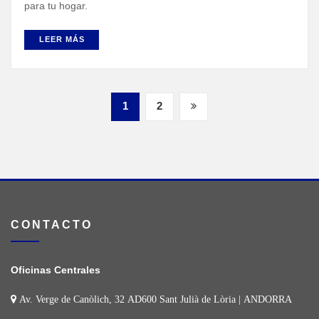
para tu hogar.
LEER MÁS
Navegación
1
2
de
entradas
CONTACTO
Oficinas Centrales
Av. Verge de Canòlich, 32 AD600 Sant Julià de Lòria | ANDORRA