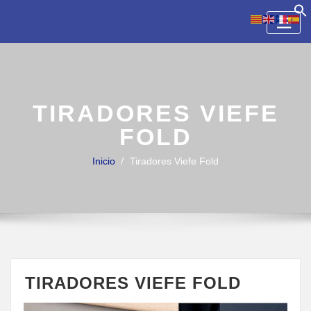
Skip
to
content
TIRADORES VIEFE
FOLD
Inicio
Tiradores Viefe Fold
TIRADORES VIEFE FOLD