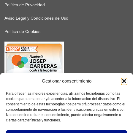
Política de Privacidad
Aviso Legal y Condiciones de Uso
Política de Cookies
Gestionar consentimiento
SUSCRÍBETE
Para ofrecer las mejores experiencias, utilizamos tecnologías como las
cookies para almacenar y/o acceder a la información del dispositivo. El
consentimiento de estas tecnologías nos permitirá procesar datos como el
comportamiento de navegación o las identificaciones únicas en este sitio.
No consentir o retirar el consentimiento, puede afectar negativamente a
Facebook
ciertas características y funciones.
Instagram