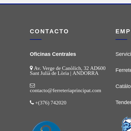
CONTACTO
EMP
Oficinas Centrales
Servic
Av. Verge de Canòlich, 32 AD600
Ferret
Sant Julià de Lòria | ANDORRA
Catálo
contacto@ferreteriaprincipat.com
Tende
+(376) 742020