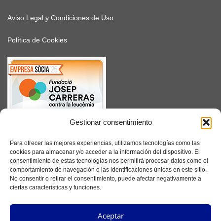
Aviso Legal y Condiciones de Uso
Política de Cookies
Gestionar consentimiento
SUSCRÍBETE
Para ofrecer las mejores experiencias, utilizamos tecnologías como las
cookies para almacenar y/o acceder a la información del dispositivo. El
consentimiento de estas tecnologías nos permitirá procesar datos como el
comportamiento de navegación o las identificaciones únicas en este sitio.
No consentir o retirar el consentimiento, puede afectar negativamente a
Facebook
ciertas características y funciones.
Instagram
Aceptar