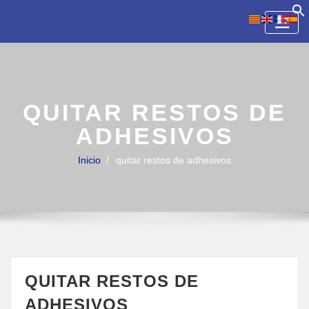
Skip
to
content
QUITAR RESTOS DE
ADHESIVOS
Inicio
quitar restos de adhesivos
QUITAR RESTOS DE
ADHESIVOS