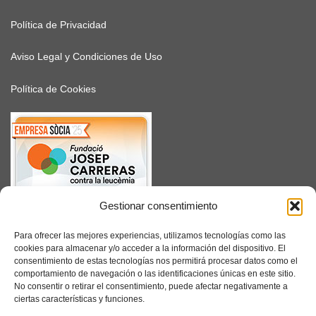
Política de Privacidad
Aviso Legal y Condiciones de Uso
Política de Cookies
Gestionar consentimiento
SUSCRÍBETE
Para ofrecer las mejores experiencias, utilizamos tecnologías como las
cookies para almacenar y/o acceder a la información del dispositivo. El
consentimiento de estas tecnologías nos permitirá procesar datos como el
comportamiento de navegación o las identificaciones únicas en este sitio.
No consentir o retirar el consentimiento, puede afectar negativamente a
Facebook
ciertas características y funciones.