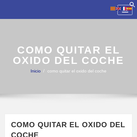
Skip
to
content
COMO QUITAR EL
OXIDO DEL COCHE
Inicio
como quitar el oxido del coche
COMO QUITAR EL OXIDO DEL
COCHE