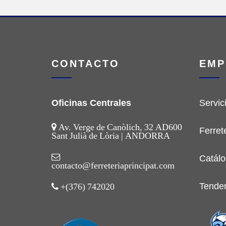
CONTACTO
EMP
Oficinas Centrales
Servic
Av. Verge de Canòlich, 32 AD600
Ferret
Sant Julià de Lòria | ANDORRA
Catálo
contacto@ferreteriaprincipat.com
Tende
+(376) 742020