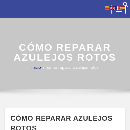
Skip
to
content
CÓMO REPARAR
AZULEJOS ROTOS
Inicio
cómo reparar azulejos rotos
CÓMO REPARAR AZULEJOS
ROTOS