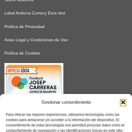
Label Andorra Comerç Exce·lent
Política de Privacidad
Aviso Legal y Condiciones de Uso
Política de Cookies
Gestionar consentimiento
SUSCRÍBETE
Para ofrecer las mejores experiencias, utilizamos tecnologías como las
cookies para almacenar y/o acceder a la información del dispositivo. El
consentimiento de estas tecnologías nos permitirá procesar datos como el
comportamiento de navegación o las identificaciones únicas en este sitio.