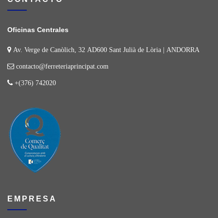
Oficinas Centrales
Av. Verge de Canòlich, 32 AD600 Sant Julià de Lòria | ANDORRA
contacto@ferreteriaprincipat.com
+(376) 742020
EMPRESA