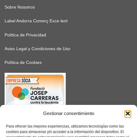
Sobre Nosotros
Label Andorra Comerç Exce·lent
Política de Privacidad
Aviso Legal y Condiciones de Uso
Política de Cookies
Gestionar consentimiento
SUSCRÍBETE
Para ofrecer las mejores experiencias, utilizamos tecnologías como las
cookies para almacenar y/o acceder a la información del dispositivo. El