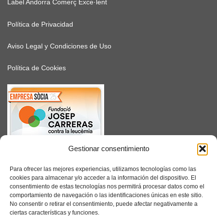
Label Andorra Comerç Exce·lent
Política de Privacidad
Aviso Legal y Condiciones de Uso
Política de Cookies
Gestionar consentimiento
SUSCRÍBETE
Para ofrecer las mejores experiencias, utilizamos tecnologías como las
cookies para almacenar y/o acceder a la información del dispositivo. El
consentimiento de estas tecnologías nos permitirá procesar datos como el
comportamiento de navegación o las identificaciones únicas en este sitio.
No consentir o retirar el consentimiento, puede afectar negativamente a
Facebook
ciertas características y funciones.