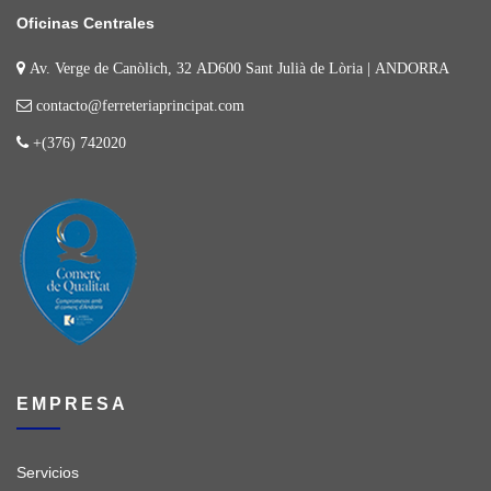
Oficinas Centrales
Av. Verge de Canòlich, 32 AD600 Sant Julià de Lòria | ANDORRA
contacto@ferreteriaprincipat.com
+(376) 742020
EMPRESA
Servicios