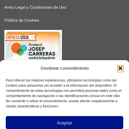
Aviso Legal y Condiciones de Uso
Política de Cookies
Gestionar consentimiento
SUSCRÍBETE
Para ofrecer las mejores experiencias, utilizamos tecnologías como las
cookies para almacenar y/o acceder a la información del dispositivo. El
consentimiento de estas tecnologías nos permitirá procesar datos como el
comportamiento de navegación o las identificaciones únicas en este sitio.
No consentir o retirar el consentimiento, puede afectar negativamente a
Facebook
ciertas características y funciones.
Instagram
Aceptar
YouTube