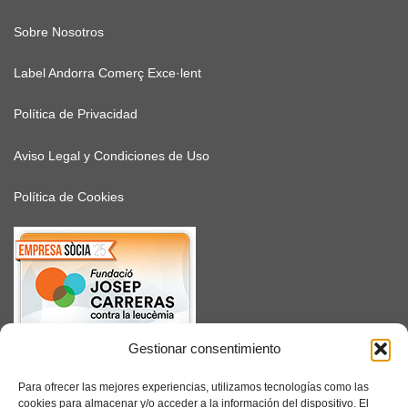
Sobre Nosotros
Label Andorra Comerç Exce·lent
Política de Privacidad
Aviso Legal y Condiciones de Uso
Política de Cookies
Gestionar consentimiento
SUSCRÍBETE
Para ofrecer las mejores experiencias, utilizamos tecnologías como las
cookies para almacenar y/o acceder a la información del dispositivo. El