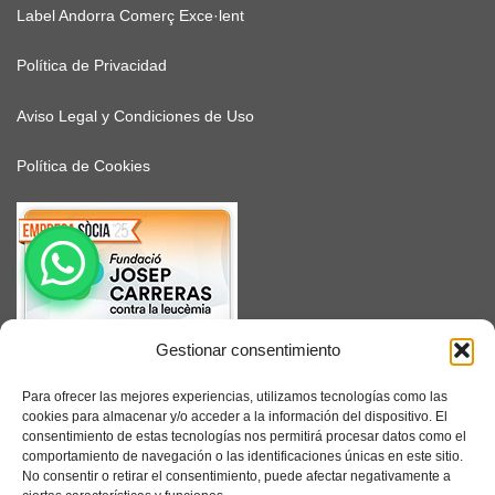
Label Andorra Comerç Exce·lent
Política de Privacidad
Aviso Legal y Condiciones de Uso
Política de Cookies
Gestionar consentimiento
SUSCRÍBETE
Para ofrecer las mejores experiencias, utilizamos tecnologías como las
cookies para almacenar y/o acceder a la información del dispositivo. El
consentimiento de estas tecnologías nos permitirá procesar datos como el
comportamiento de navegación o las identificaciones únicas en este sitio.
No consentir o retirar el consentimiento, puede afectar negativamente a
Facebook