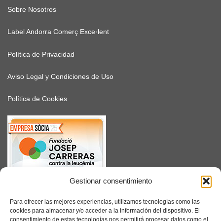
Sobre Nosotros
Label Andorra Comerç Exce·lent
Política de Privacidad
Aviso Legal y Condiciones de Uso
Política de Cookies
Gestionar consentimiento
SUSCRÍBETE
Para ofrecer las mejores experiencias, utilizamos tecnologías como las
cookies para almacenar y/o acceder a la información del dispositivo. El
consentimiento de estas tecnologías nos permitirá procesar datos como el