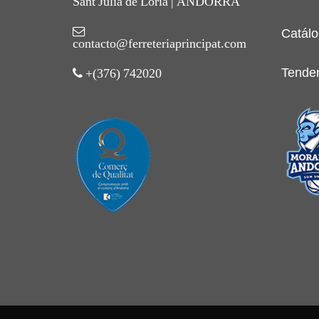
Sant Julià de Lòria | ANDORRA
Catálo
contacto@ferreteriaprincipat.com
Tende
+(376) 742020