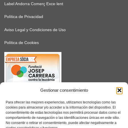
Label Andorra Comerç Exce·lent
Política de Privacidad
Aviso Legal y Condiciones de Uso
Política de Cookies
Gestionar consentimiento
SUSCRÍBETE
Para ofrecer las mejores experiencias, utilizamos tecnologías como las
cookies para almacenar y/o acceder a la información del dispositivo. El
consentimiento de estas tecnologías nos permitirá procesar datos como el
comportamiento de navegación o las identificaciones únicas en este sitio.
No consentir o retirar el consentimiento, puede afectar negativamente a
Facebook